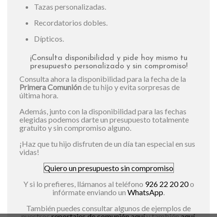
Tazas personalizadas.
Recordatorios dobles.
Dípticos.
¡Consulta disponibilidad y pide hoy mismo tu
presupuesto personalizado y sin compromiso!
Consulta ahora la disponibilidad para la fecha de la
Primera Comunión
de tu hijo y evita sorpresas de
última hora.
Además, junto con la disponibilidad para las fechas
elegidas podemos darte un presupuesto totalmente
gratuito y sin compromiso alguno.
¡Haz que tu hijo disfruten de un día tan especial en sus
vidas!
Quiero un presupuesto sin compromiso
Y si lo prefieres, llámanos al teléfono
926 22 20 20
o
infórmate enviando un
WhatsApp
.
También puedes consultar algunos de ejemplos de
nuestros
reportajes de comunión aquí
y también
aquí
.