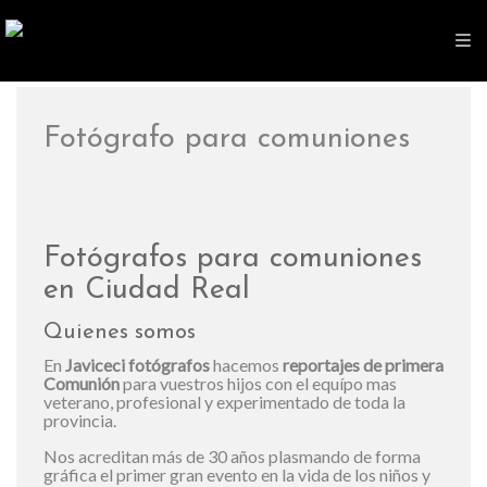
Fotógrafo para comuniones
Fotógrafos para comuniones
en Ciudad Real
Quienes somos
En
Javiceci fotógrafos
hacemos
reportajes de primera
Comunión
para vuestros hijos con el equípo mas
veterano, profesional y experimentado de toda la
provincia.
Nos acreditan más de 30 años plasmando de forma
gráfica el primer gran evento en la vida de los niños y