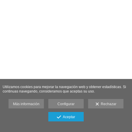
Utilizamos cookies para mejorar la navegación web y obtener estadísticas. Si
continuas navegando, consideramos que aceptas su uso.
Más información
Configurar
Rechazar
Aceptar