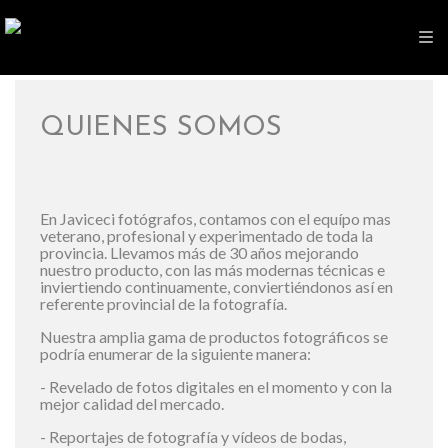
QUIENES SOMOS
En Javiceci fotógrafos, contamos con el equípo mas
veterano, profesional y experimentado de toda la
provincia. Llevamos más de 30 años mejorando
nuestro producto, con las más modernas técnicas e
inviertiendo continuamente, conviertiéndonos así en
referente provincial de la fotografía.
Nuestra amplia gama de productos fotográficos se
podría enumerar de la siguiente manera:
- Revelado de fotos digitales en el momento y con la
mejor calidad del mercado.
- Reportajes de fotografía y vídeos de bodas,